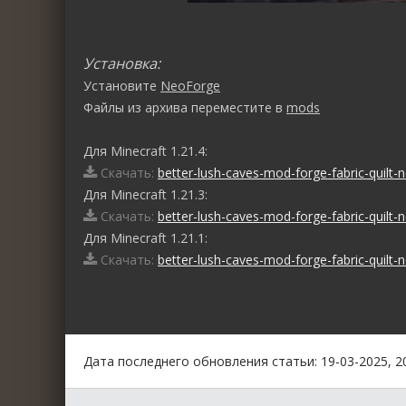
Установка:
Установите
NeoForge
Файлы из архива переместите в
mods
Для Minecraft 1.21.4:
Скачать:
better-lush-caves-mod-forge-fabric-quilt-n
Для Minecraft 1.21.3:
Скачать:
better-lush-caves-mod-forge-fabric-quilt-n
Для Minecraft 1.21.1:
Скачать:
better-lush-caves-mod-forge-fabric-quilt-
0
1
2
3
4
5
Дата последнего обновления статьи: 19-03-2025, 2