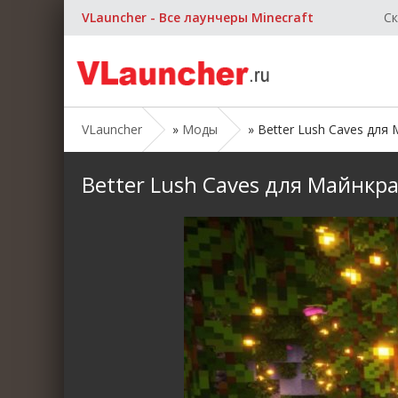
VLauncher - Все лаунчеры Minecraft
Ск
VLauncher
»
Моды
» Better Lush Caves для М
Better Lush Caves для Майнкрафт