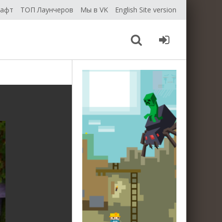
рафт
ТОП Лаунчеров
Мы в VK
English Site version