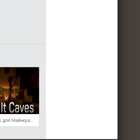
Difficult Caves для Майнкрафт [1.19.2, 1.18.2]