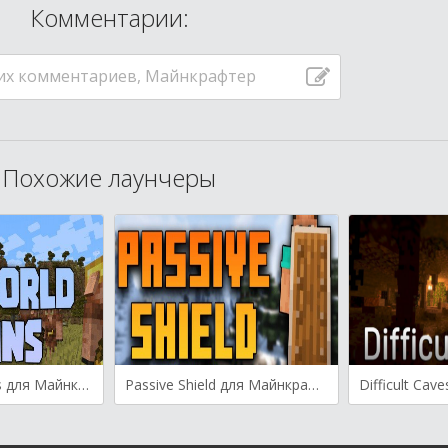
Комментарии:
их комментариев, Майнкрафтер
Похожие лаунчеры
Overworld Piglins для Майнкрафт [1.21.4, 1.21.3, 1.21.1]
Passive Shield для Майнкрафт [1.21.3, 1.21.1, 1.21]