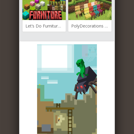
Let’s Do Furniture для Майнкрафт [1.20.1, 1.20]
PolyDecorations для Майнкрафт [1.21.3, 1.21.1, 1.21]