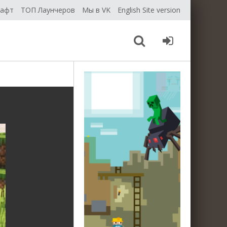
рафт
ТОП Лаунчеров
Мы в VK
English Site version