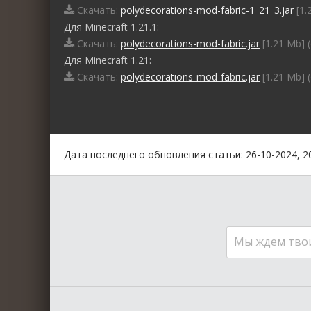
Скачать:
polydecorations-mod-fabric-1_21_3.jar
[1.
Для Minecraft 1.21.1:
Скачать:
polydecorations-mod-fabric.jar
[1.21 Mb] 
Для Minecraft 1.21:
Скачать:
polydecorations-mod-fabric.jar
[1.21 Mb] 
0
1
2
3
4
5
Дата последнего обновления статьи: 26-10-2024, 2
Мы ждем тво