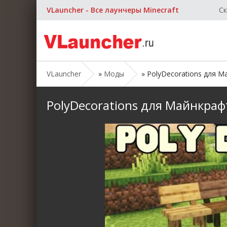
VLauncher - Все лаунчеры Minecraft
Ск
VLauncher
»
Моды
» PolyDecorations для Май
PolyDecorations для Майнкрафт 