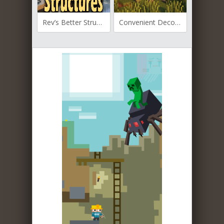
Rev’s Better Structures для Майнкрафт 1.16.5
Convenient Decor для Майнкрафт 1.19.2