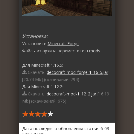
Установка:
Установите
Minecraft Forge
Файлы из архива переместите в
mods
Для Minecraft 1.16.5:
Скачать:
decocraft-mod-forge-1_16_5.jar
[20.74 Mb] (cкачиваний: 794)
Для Minecraft 1.12.2:
Скачать:
decocraft-mod-1_12_2.jar
[16.19
Mb] (cкачиваний: 675)
Дата последнего обновления статьи: 6-03-