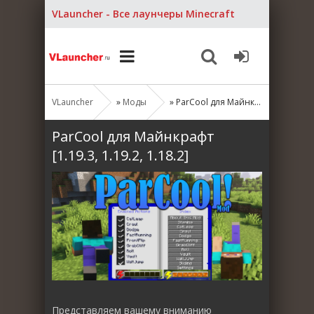
VLauncher - Все лаунчеры Minecraft
VLauncher
»
Моды
» ParCool для Майнкрафт [1.19.3, 1.19.2, 1.18.2]
ParCool для Майнкрафт
[1.19.3, 1.19.2, 1.18.2]
Представляем вашему вниманию