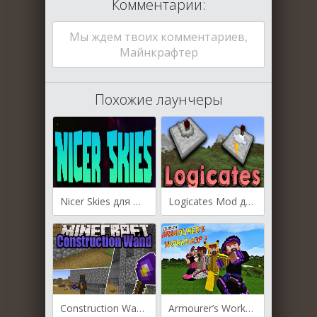
Комментарии:
Мы ждем твоих комментариев,
Майнкрафтер
Похожие лаунчеры
Nicer Skies для Майнкрафт [1.19.3, 1.19.2, 1.19.1]
Logicates Mod для Майнкрафт [1.19.2, 1.19.1, 1.18.2]
Construction Wand для Майнкрафт [1.19.3, 1.19.2, 1.18.2]
Armourer’s Workshop для Майнкрафт [1.19.3, 1.19.2, 1.18.2]