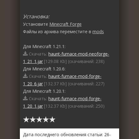
Установка:
Установите
Minecraft Forge
Файлы из архива переместите в
mods
Для Minecraft 1.21.1:
Скачать:
haunt-furnace-mod-neoforge-
1_21_1.jar
[129.08 Kb] (cкачиваний: 238)
Для Minecraft 1.20.6:
Скачать:
haunt-furnace-mod-forge-
1_20_6.jar
[132.37 Kb] (cкачиваний: 227)
Для Minecraft 1.20.1:
Скачать:
haunt-furnace-mod-forge-
1_20_1.jar
[132.37 Kb] (cкачиваний: 250)
Дата последнего обновления статьи: 26-