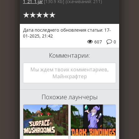
1_21_1.jar
[130.9 Kb] (cкачиваний: 211)
Дата последнего обновления статьи: 17-
01-2025, 21:42
607
0
Комментарии:
Мы ждем твоих комментариев,
Майнкрафтер
Похожие лаунчеры