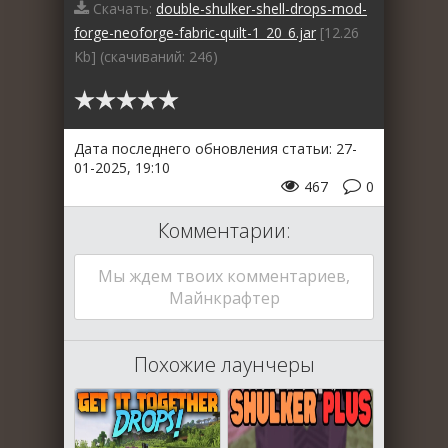
Скачать:
double-shulker-shell-drops-mod-
forge-neoforge-fabric-quilt-1_20_6.jar
[12.26
Kb] (cкачиваний: 246)
Дата последнего обновления статьи: 27-
01-2025, 19:10
467
0
Комментарии:
Мы ждем твоих комментариев,
Майнкрафтер
Похожие лаунчеры