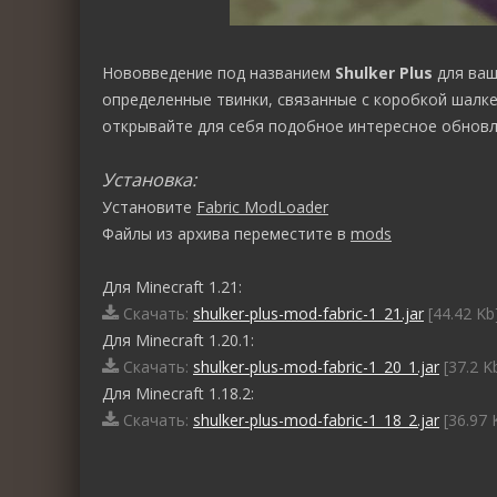
Нововведение под названием
Shulker Plus
для ваш
определенные твинки, связанные с коробкой шалке
открывайте для себя подобное интересное обновл
Установка:
Установите
Fabric ModLoader
Файлы из архива переместите в
mods
Для Minecraft 1.21:
Скачать:
shulker-plus-mod-fabric-1_21.jar
[44.42 Kb
Для Minecraft 1.20.1:
Скачать:
shulker-plus-mod-fabric-1_20_1.jar
[37.2 K
Для Minecraft 1.18.2:
Скачать:
shulker-plus-mod-fabric-1_18_2.jar
[36.97 
0
1
2
3
4
5