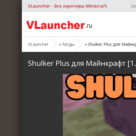
VLauncher - Все лаунчеры Minecraft
Ск
VLauncher
»
Моды
» Shulker Plus для Майнкра
Shulker Plus для Майнкрафт [1.2