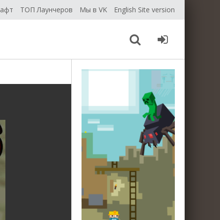
рафт
ТОП Лаунчеров
Мы в VK
English Site version