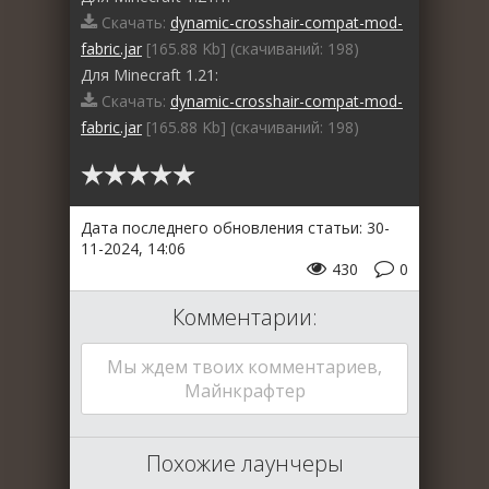
Скачать:
dynamic-crosshair-compat-mod-
fabric.jar
[165.88 Kb] (cкачиваний: 198)
Для Minecraft 1.21:
Скачать:
dynamic-crosshair-compat-mod-
fabric.jar
[165.88 Kb] (cкачиваний: 198)
Дата последнего обновления статьи: 30-
11-2024, 14:06
430
0
Комментарии:
Мы ждем твоих комментариев,
Майнкрафтер
Похожие лаунчеры