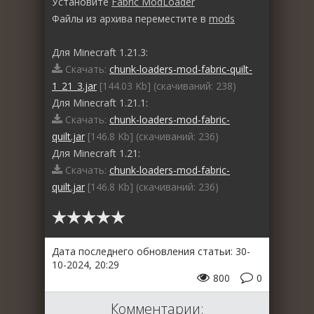
Установите
Fabric ModLoader
Файлы из архива переместите в
mods
Для Minecraft 1.21.3:
Скачать:
chunk-loaders-mod-fabric-quilt-
1_21_3.jar
[144.03 Kb] (cкачиваний: 238)
Для Minecraft 1.21.1:
Скачать:
chunk-loaders-mod-fabric-
quilt.jar
[146.8 Kb] (cкачиваний: 236)
Для Minecraft 1.21:
Скачать:
chunk-loaders-mod-fabric-
quilt.jar
[146.8 Kb] (cкачиваний: 236)
Дата последнего обновления статьи: 30-
10-2024, 20:29
800
0
Комментарии: