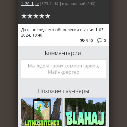
1_20_1.jar
[375.14 Kb] (cкачиваний: 540)
Дата последнего обновления статьи: 1-03-
2024, 18:46
950
0
Комментарии:
Мы ждем твоих комментариев,
Майнкрафтер
Похожие лаунчеры