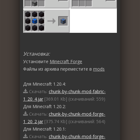
Установка:
Установите
Minecraft Forge
Файлы из архива переместите в
mods
Для Minecraft 1.20.4:
Скачать:
chunk-by-chunk-mod-fabric-
1_20_4.jar
[369.01 Kb] (cкачиваний: 559)
Для Minecraft 1.20.2:
Скачать:
chunk-by-chunk-mod-forge-
1_20_2.jar
[375.74 Kb] (cкачиваний: 564)
Для Minecraft 1.20.1:
Скачать:
chunk-by-chunk-mod-forge-