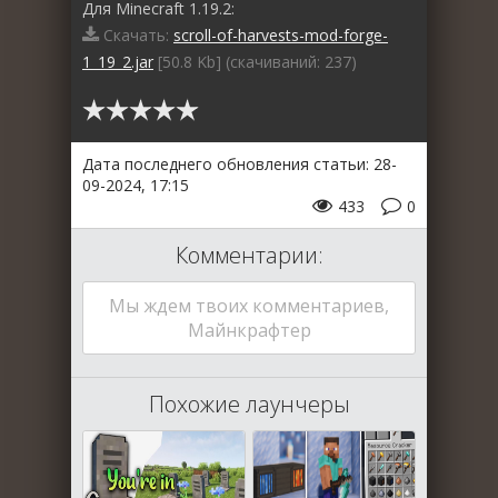
Для Minecraft 1.19.2:
Скачать:
scroll-of-harvests-mod-forge-
1_19_2.jar
[50.8 Kb] (cкачиваний: 237)
Дата последнего обновления статьи: 28-
09-2024, 17:15
433
0
Комментарии:
Мы ждем твоих комментариев,
Майнкрафтер
Похожие лаунчеры