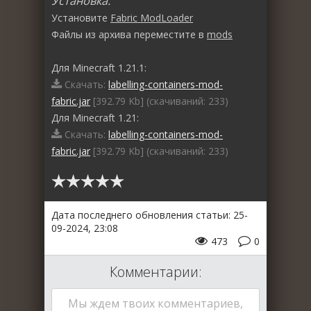
Установка:
Установите
Fabric ModLoader
Файлы из архива переместите в
mods
Для Minecraft 1.21.1:
Скачать:
labelling-containers-mod-
fabric.jar
[392.79 Kb] (cкачиваний: 233)
Для Minecraft 1.21:
Скачать:
labelling-containers-mod-
fabric.jar
[392.79 Kb] (cкачиваний: 233)
Дата последнего обновления статьи: 25-
09-2024, 23:08
473
0
Комментарии:
Мы ждем твоих комментариев,