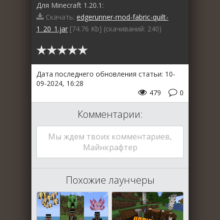
Для Minecraft 1.20.1:
Скачать:
edgerunner-mod-fabric-quilt-
1_20_1.jar
[74.76 Kb] (cкачиваний: 240)
Дата последнего обновления статьи: 10-
09-2024, 16:28
479
0
Комментарии:
Мы ждем твоих комментариев,
Майнкрафтер
Похожие лаунчеры