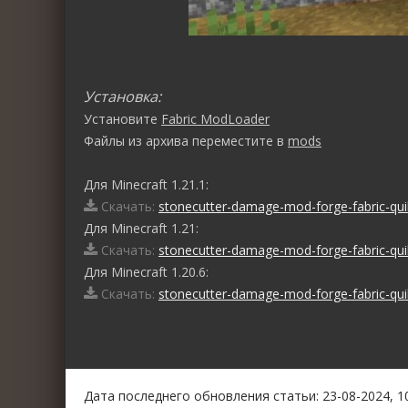
Установка:
Установите
Fabric ModLoader
Файлы из архива переместите в
mods
Для Minecraft 1.21.1:
Скачать:
stonecutter-damage-mod-forge-fabric-quil
Для Minecraft 1.21:
Скачать:
stonecutter-damage-mod-forge-fabric-quil
Для Minecraft 1.20.6:
Скачать:
stonecutter-damage-mod-forge-fabric-quil
0
1
2
3
4
5
Дата последнего обновления статьи: 23-08-2024, 1