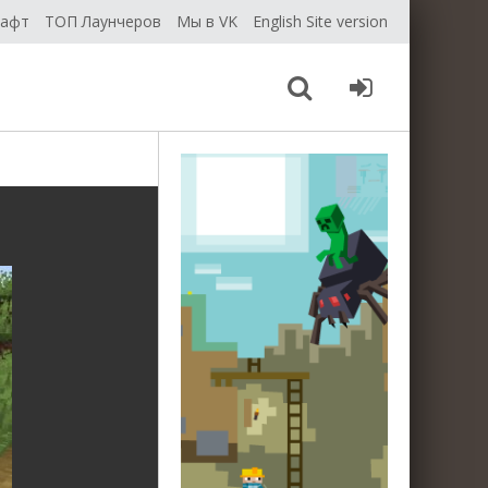
рафт
ТОП Лаунчеров
Мы в VK
English Site version