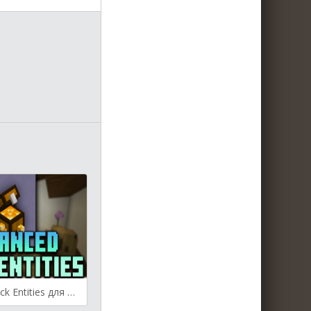
Enhanced Block Entities для Майнкрафт [1.20.1, 1.20, 1.19.4]