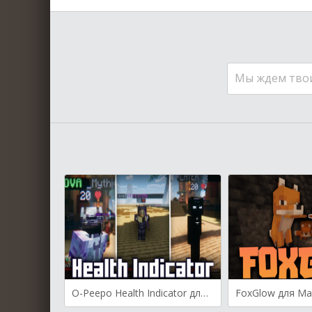
Мы ждем тво
O-Peepo Health Indicator для Майнкрафт [1.21, 1.20.6]