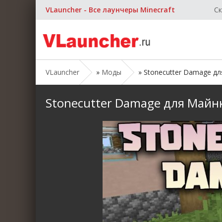
VLauncher - Все лаунчеры Minecraft
Ск
VLauncher
»
Моды
» Stonecutter Damage для 
Stonecutter Damage для Майнкра