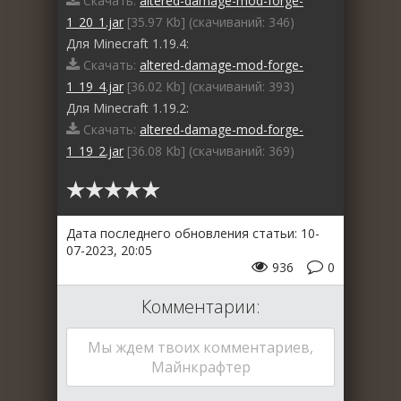
Скачать:
altered-damage-mod-forge-
1_20_1.jar
[35.97 Kb] (cкачиваний: 346)
Для Minecraft 1.19.4:
Скачать:
altered-damage-mod-forge-
1_19_4.jar
[36.02 Kb] (cкачиваний: 393)
Для Minecraft 1.19.2:
Скачать:
altered-damage-mod-forge-
1_19_2.jar
[36.08 Kb] (cкачиваний: 369)
Дата последнего обновления статьи: 10-
07-2023, 20:05
936
0
Комментарии:
Мы ждем твоих комментариев,
Майнкрафтер