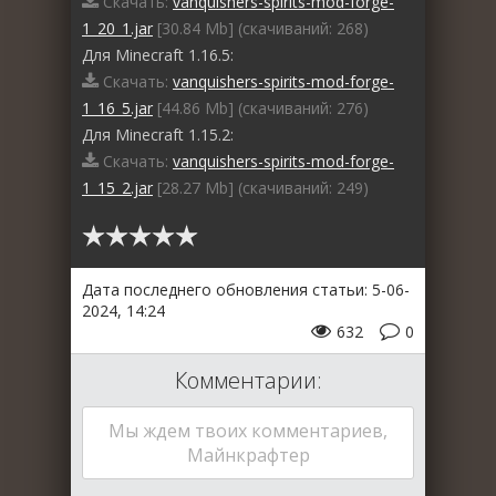
Скачать:
vanquishers-spirits-mod-forge-
1_20_1.jar
[30.84 Mb] (cкачиваний: 268)
Для Minecraft 1.16.5:
Скачать:
vanquishers-spirits-mod-forge-
1_16_5.jar
[44.86 Mb] (cкачиваний: 276)
Для Minecraft 1.15.2:
Скачать:
vanquishers-spirits-mod-forge-
1_15_2.jar
[28.27 Mb] (cкачиваний: 249)
Дата последнего обновления статьи: 5-06-
2024, 14:24
632
0
Комментарии:
Мы ждем твоих комментариев,
Майнкрафтер