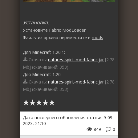
Установка:
Установите
Fabric ModLoader
Файлы из архива переместите в
mods
Для Minecraft 1.20.1:
Скачать:
natures-spirit-mod-fabric.jar
[2.78
Mb] (cкачиваний: 353)
Для Minecraft 1.20:
Скачать:
natures-spirit-mod-fabric.jar
[2.78
Mb] (cкачиваний: 353)
Дата последнего обновления статьи: 9-09-
2023, 21:10
849
0