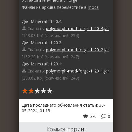
Установите
Minecraft Forge
Файлы из архива переместите в
mods
Для Minecraft 1.20.4:
Скачать:
polymorph-mod-forge-1_20_4.jar
[163.03 Kb] (cкачиваний: 254)
Для Minecraft 1.20.2:
Скачать:
polymorph-mod-forge-1_20_2.jar
[162.29 Kb] (cкачиваний: 247)
Для Minecraft 1.20.1:
Скачать:
polymorph-mod-forge-1_20_1.jar
[290.62 Kb] (cкачиваний: 249)
Дата последнего обновления статьи: 30-
05-2024, 01:15
570
0
Комментарии: