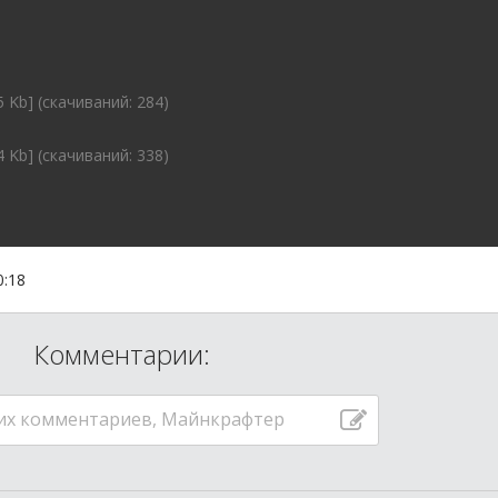
5 Kb] (cкачиваний: 284)
4 Kb] (cкачиваний: 338)
0:18
Комментарии:
их комментариев, Майнкрафтер