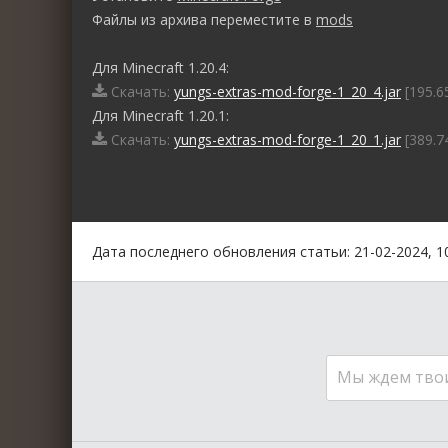
Файлы из архива переместите в
mods
Для Minecraft 1.20.4:
Скачать:
yungs-extras-mod-forge-1_20_4.jar
[195.6
Для Minecraft 1.20.1:
Скачать:
yungs-extras-mod-forge-1_20_1.jar
[389.7
0
1
2
3
4
5
Дата последнего обновления статьи: 21-02-2024, 1
Мы ждем тво