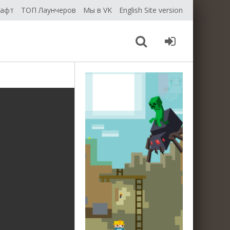
рафт
ТОП Лаунчеров
Мы в VK
English Site version