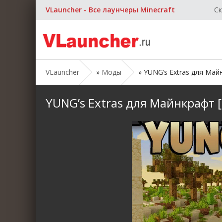
VLauncher - Все лаунчеры Minecraft
Ск
VLauncher
»
Моды
» YUNG’s Extras для Майнк
YUNG’s Extras для Майнкрафт [1