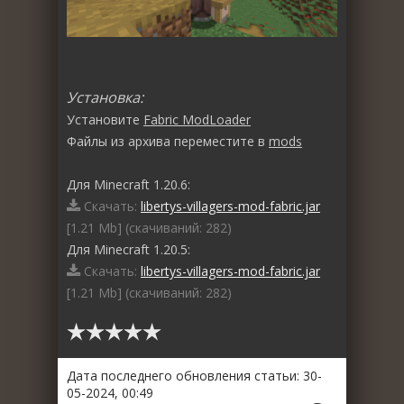
Установка:
Установите
Fabric ModLoader
Файлы из архива переместите в
mods
Для Minecraft 1.20.6:
Скачать:
libertys-villagers-mod-fabric.jar
[1.21 Mb] (cкачиваний: 282)
Для Minecraft 1.20.5:
Скачать:
libertys-villagers-mod-fabric.jar
[1.21 Mb] (cкачиваний: 282)
Дата последнего обновления статьи: 30-
05-2024, 00:49