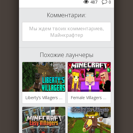
487
0
Комментарии:
Мы ждем твоих комментариев,
Майнкрафтер
Похожие лаунчеры
Liberty’s Villagers для Майнкрафт [1.20.2, 1.20.1, 1.19.4]
Female Villagers для Майнкрафт [1.19.3, 1.19.2, 1.18.2]