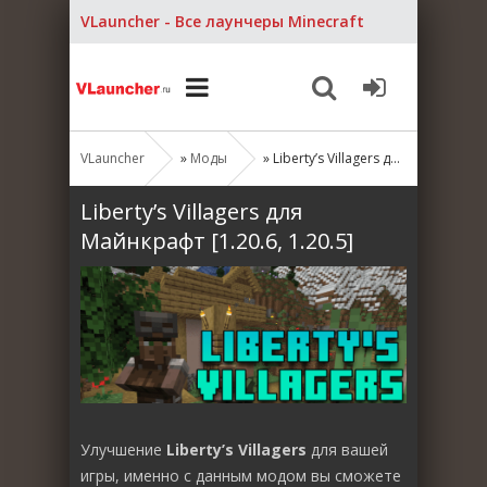
VLauncher - Все лаунчеры Minecraft
VLauncher
»
Моды
» Liberty’s Villagers для Майнкрафт [1.20.6, 1.20.5]
Liberty’s Villagers для
Майнкрафт [1.20.6, 1.20.5]
Улучшение
Liberty’s Villagers
для вашей
игры, именно с данным модом вы сможете