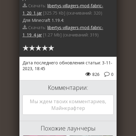
Скачать:
libertys-villagers-mod-fabric-
1_20_1.jar
[325.75 Kb] (cкачиваний: 320)
Для Minecraft 1.19.4:
Скачать:
libertys-villagers-mod-fabric-
1_19_4.jar
[1.27 Mb] (cкачиваний: 319)
Дата последнего обновления статьи: 3-11-
2023, 18:45
826
0
Комментарии:
Мы ждем твоих комментариев,
Майнкрафтер
Похожие лаунчеры