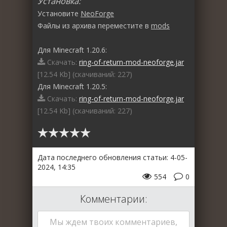
Установка:
Установите
NeoForge
Файлы из архива переместите в
mods
Для Minecraft 1.20.6:
Скачать:
ring-of-return-mod-neoforge.jar
[12.54 Kb] (cкачиваний: 227)
Для Minecraft 1.20.5:
Скачать:
ring-of-return-mod-neoforge.jar
[12.54 Kb] (cкачиваний: 227)
Дата последнего обновления статьи: 4-05-
2024, 14:35
554
0
Комментарии:
Мы ждем твоих комментариев,