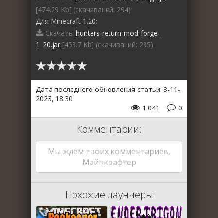
[474.29 Kb] (cкачиваний: 294)
Для Minecraft 1.20:
Скачать:
hunters-return-mod-forge-
1_20.jar
[453.7 Kb] (cкачиваний: 295)
Дата последнего обновления статьи: 3-11-
2023, 18:30
1 041
0
Комментарии:
Мы ждем твоих комментариев,
Майнкрафтер
Похожие лаунчеры