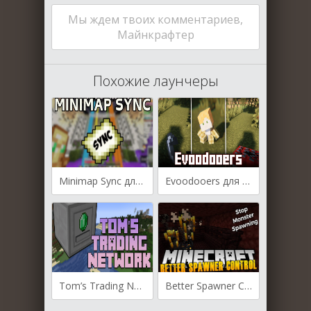
Мы ждем твоих комментариев,
Майнкрафтер
Похожие лаунчеры
Minimap Sync для Майнкрафт [1.20.4, 1.20.2, 1.20.1]
Evoodooers для Майнкрафт [1.20.1, 1.20]
Tom’s Trading Network для Майнкрафт [1.20.4, 1.20.3]
Better Spawner Control для Майнкрафт [1.20.2, 1.20.1, 1.20]