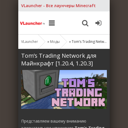
VLauncher - Все лаунчеры Minecraft
VLauncher
»
Моды
» Tom’s Trading Network для Майнкрафт [1.20.4, 1.20.3]
Tom’s Trading Network для
Майнкрафт [1.20.4, 1.20.3]
Представляем вашему вниманию
замечательное улучшение
Tom’s Trading