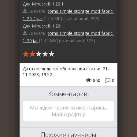
Для Minecraft 1.20.1:
Скачать:
toms-simple-storage-mod-fabric-
1_20_1.jar
[1.45 Mb] (cкачиваний: 328)
Для Minecraft 1.20:
Скачать:
toms-simple-storage-mod-fabric-
1_20.jar
[1.44 Mb] (cкачиваний: 325)
Дата последнего обновления статьи: 21-
11-2023, 19:52
860
0
Комментарии:
Мы ждем твоих комментариев,
Майнкрафтер
Похожие лаунчеры