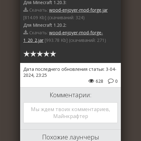
Для Minecraft 1.20.3:
Скачать:
wood-enjoyer-mod-forge.jar
[814.09 Kb] (cкачиваний: 324)
Для Minecraft 1.20.2:
Скачать:
wood-enjoyer-mod-forge-
1_20_2.jar
[993.78 Kb] (cкачиваний: 271)
Дата последнего обновления статьи: 3-04-
2024, 23:25
628
0
Комментарии:
Мы ждем твоих комментариев,
Майнкрафтер
Похожие лаунчеры