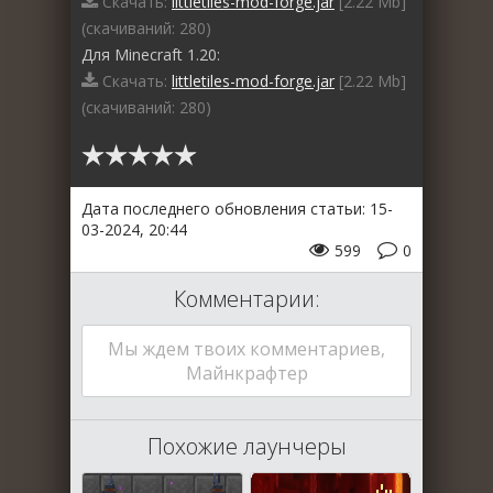
Скачать:
littletiles-mod-forge.jar
[2.22 Mb]
(cкачиваний: 280)
Для Minecraft 1.20:
Скачать:
littletiles-mod-forge.jar
[2.22 Mb]
(cкачиваний: 280)
Дата последнего обновления статьи: 15-
03-2024, 20:44
599
0
Комментарии:
Мы ждем твоих комментариев,
Майнкрафтер
Похожие лаунчеры