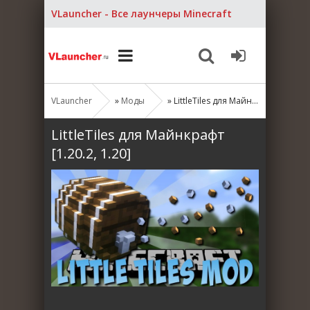
VLauncher - Все лаунчеры Minecraft
VLauncher
»
Моды
» LittleTiles для Майнкрафт [1.20.2, 1.20]
LittleTiles для Майнкрафт
[1.20.2, 1.20]