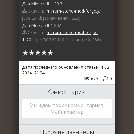
Для Minecraft 1.20.3:
Скачать:
minium-stone-mod-forge.jar
[558.29 Kb] (cкачиваний: 320)
Для Minecraft 1.20.1:
Скачать:
minium-stone-mod-forge-
1_20_1.jar
[507.62 Kb] (cкачиваний: 286)
Дата последнего обновления статьи: 4-02-
2024, 21:24
625
0
Комментарии:
Мы ждем твоих комментариев,
Майнкрафтер
Похожие лаунчеры