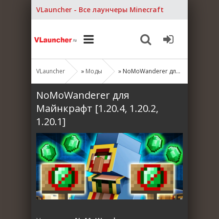
VLauncher - Все лаунчеры Minecraft
VLauncher
»
Моды
» NoMoWanderer для Майнкрафт [1.20.4, 1.20.2, 1.20.1]
NoMoWanderer для
Майнкрафт [1.20.4, 1.20.2,
1.20.1]