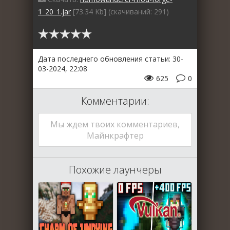
1_20_1.jar
[73.34 Kb] (cкачиваний: 291)
Дата последнего обновления статьи: 30-
03-2024, 22:08
625
0
Комментарии:
Мы ждем твоих комментариев,
Майнкрафтер
Похожие лаунчеры