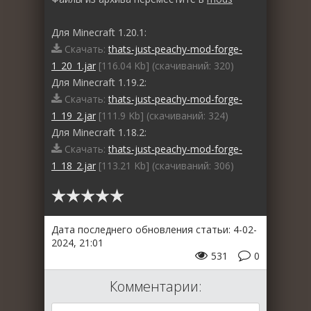
Для Minecraft 1.20.1:
Скачать:
thats-just-peachy-mod-forge-
1_20_1.jar
[116.04 Kb] (cкачиваний: 320)
Для Minecraft 1.19.2:
Скачать:
thats-just-peachy-mod-forge-
1_19_2.jar
[111.9 Kb] (cкачиваний: 324)
Для Minecraft 1.18.2:
Скачать:
thats-just-peachy-mod-forge-
1_18_2.jar
[113.21 Kb] (cкачиваний: 306)
Дата последнего обновления статьи: 4-02-
2024, 21:01
531
0
Комментарии: