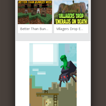
Better Than Bunnies для Майнкрафт [1.20.2, 1.20.1, 1.19.4]
Villagers Drop Emeralds on Death для Майнкрафт [1.20.2, 1.20.1, 1.19.4]