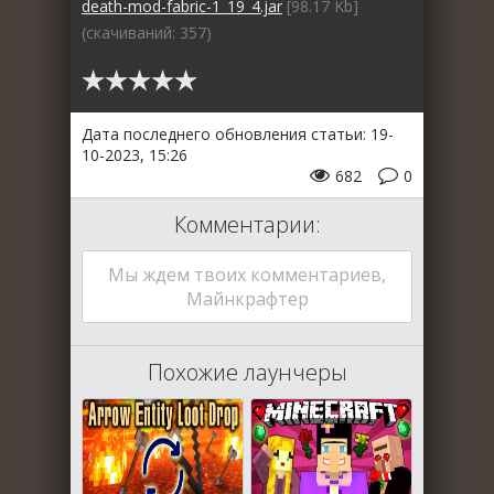
death-mod-fabric-1_19_4.jar
[98.17 Kb]
(cкачиваний: 357)
Дата последнего обновления статьи: 19-
10-2023, 15:26
682
0
Комментарии:
Мы ждем твоих комментариев,
Майнкрафтер
Похожие лаунчеры