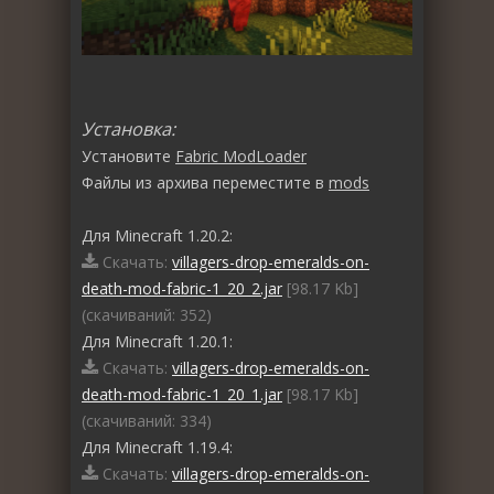
Установка:
Установите
Fabric ModLoader
Файлы из архива переместите в
mods
Для Minecraft 1.20.2:
Скачать:
villagers-drop-emeralds-on-
death-mod-fabric-1_20_2.jar
[98.17 Kb]
(cкачиваний: 352)
Для Minecraft 1.20.1:
Скачать:
villagers-drop-emeralds-on-
death-mod-fabric-1_20_1.jar
[98.17 Kb]
(cкачиваний: 334)
Для Minecraft 1.19.4:
Скачать:
villagers-drop-emeralds-on-