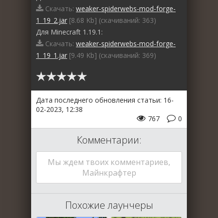
Скачать:
weaker-spiderwebs-mod-forge-
1_19_2.jar
[8.68 Kb] (cкачиваний: 363)
Для Minecraft 1.19.1:
Скачать:
weaker-spiderwebs-mod-forge-
1_19_1.jar
[9.49 Kb] (cкачиваний: 369)
Дата последнего обновления статьи: 16-
02-2023, 12:38
767
0
Комментарии:
Мы ждем твоих комментариев,
Майнкрафтер
Похожие лаунчеры