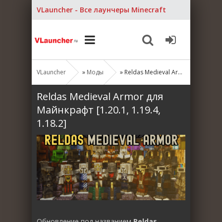
VLauncher - Все лаунчеры Minecraft
VLauncher
»
Моды
» Reldas Medieval Armor для Майнкрафт [1.20.1, 1.19.4, 1.18.2]
Reldas Medieval Armor для
Майнкрафт [1.20.1, 1.19.4,
1.18.2]
Обновление под названием
Reldas