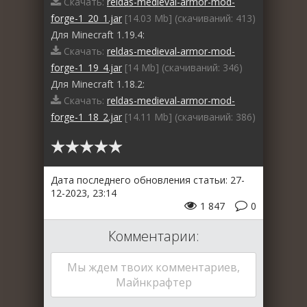
Скачать:
reldas-medieval-armor-mod-
forge-1_20_1.jar
[14.03 Mb] (cкачиваний: 413)
Для Minecraft 1.19.4:
Скачать:
reldas-medieval-armor-mod-
forge-1_19_4.jar
[14 Mb] (cкачиваний: 346)
Для Minecraft 1.18.2:
Скачать:
reldas-medieval-armor-mod-
forge-1_18_2.jar
[14.11 Mb] (cкачиваний: 386)
Дата последнего обновления статьи: 27-
12-2023, 23:14
1 847
0
Комментарии:
Мы ждем твоих комментариев,
Майнкрафтер