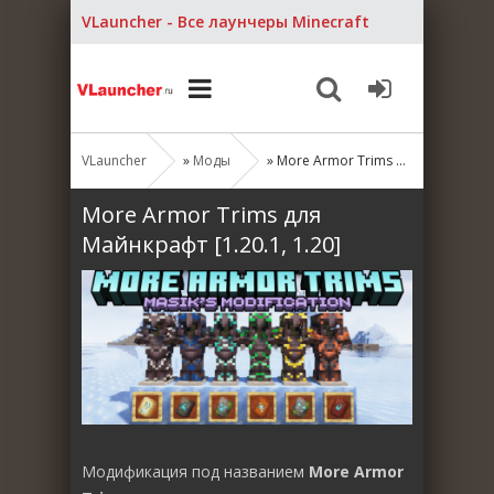
VLauncher - Все лаунчеры Minecraft
VLauncher
»
Моды
» More Armor Trims для Майнкрафт [1.20.1, 1.20]
More Armor Trims для
Майнкрафт [1.20.1, 1.20]
Модификация под названием
More Armor