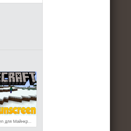
Mob Sunscreen для Майнкрафт [1.19.4, 1.19.3, 1.19.2]