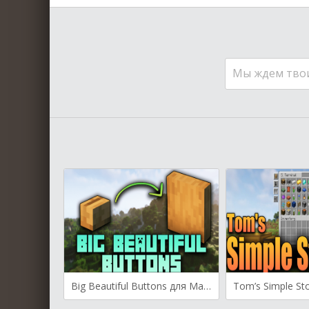
Мы ждем тво
Big Beautiful Buttons для Майнкрафт [1.20.2, 1.20.1, 1.20]