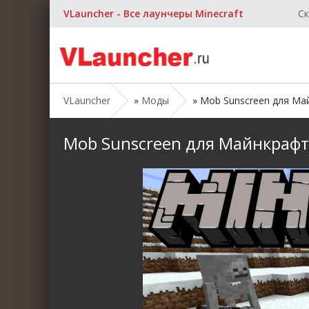
VLauncher - Все лаунчеры Minecraft
Ск
VLauncher
»
Моды
» Mob Sunscreen для Майн
Mob Sunscreen для Майнкрафт [