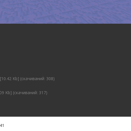
[10.42 Kb] (cкачиваний: 308)
09 Kb] (cкачиваний: 317)
:41