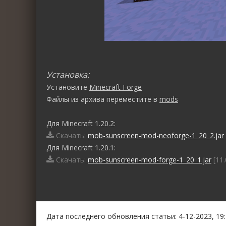
Установка:
Установите
Minecraft Forge
Файлы из архива переместите в
mods
Для Minecraft 1.20.2:
Скачать:
mob-sunscreen-mod-neoforge-1_20_2.jar
Для Minecraft 1.20.1:
Скачать:
mob-sunscreen-mod-forge-1_20_1.jar
[11.
0
1
2
3
4
5
Дата последнего обновления статьи: 4-12-2023, 19