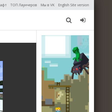
рафт
ТОП Лаунчеров
Мы в VK
English Site version