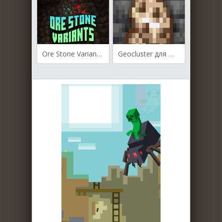
Ore Stone Variants для Майнкрафт [1.18.2, 1.16.5, 1.14.4]
Geocluster для Майнкрафт 1.19.4