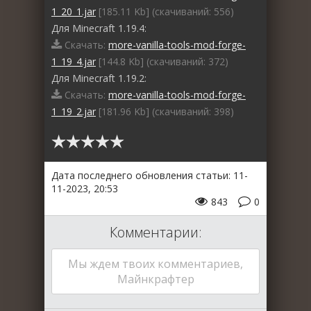
1_20_1.jar
[185.11 Kb] (cкачиваний: 556)
Для Minecraft 1.19.4:
Скачать:
more-vanilla-tools-mod-forge-
1_19_4.jar
[144.8 Kb] (cкачиваний: 372)
Для Minecraft 1.19.2:
Скачать:
more-vanilla-tools-mod-forge-
1_19_2.jar
[181.96 Kb] (cкачиваний: 398)
Дата последнего обновления статьи: 11-
11-2023, 20:53
843
0
Комментарии:
Мы ждем твоих комментариев,
Майнкрафтер