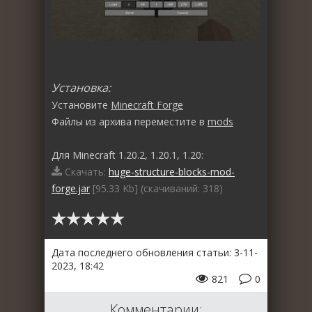
Установка:
Установите
Minecraft Forge
Файлы из архива переместите в
mods
Для Minecraft 1.20.2, 1.20.1, 1.20:
Скачать:
huge-structure-blocks-mod-
forge.jar
[95.33 Kb] (cкачиваний: 318)
Дата последнего обновления статьи: 3-11-
2023, 18:42
821
0
Комментарии: