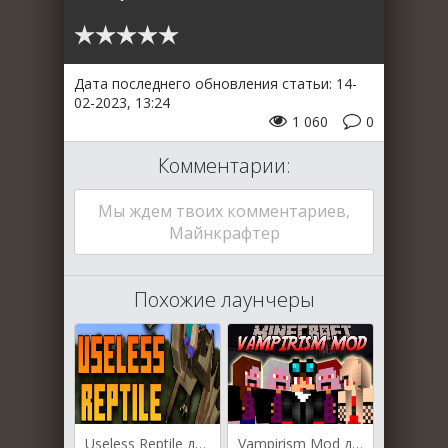
Дата последнего обновления статьи: 14-
02-2023, 13:24
1 060
0
Комментарии:
Мы ждем твоих комментариев,
Майнкрафтер
Похожие лаунчеры
Useless Reptile для Майнкрафт [1.19.3, 1.19.2]
Vampirism Mod для Майнкрафт [1.19.3, 1.19.2, 1.19.1]