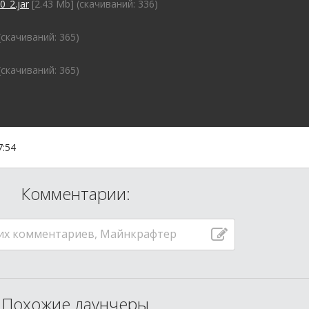
_2.jar
[2.43 Mb] (cкачиваний: 336)
(cкачиваний: 365)
(cкачиваний: 365)
7:54
Комментарии:
их комментариев, Майнкрафтер
Похожие лаунчеры