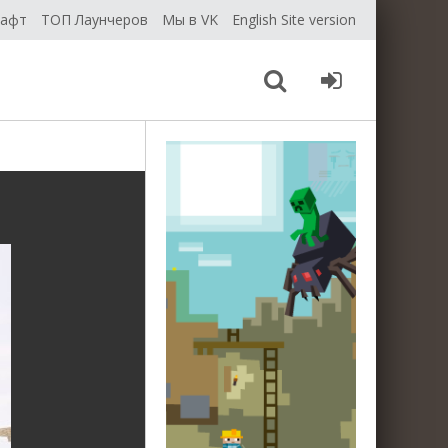
рафт
ТОП Лаунчеров
Мы в VK
English Site version