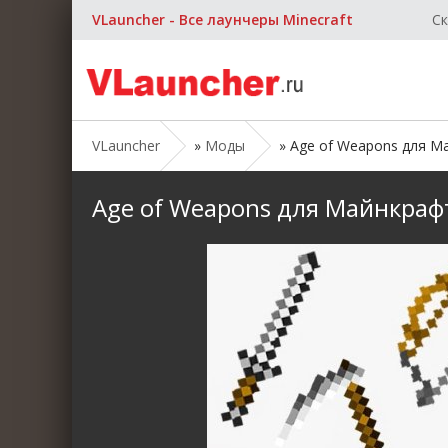
VLauncher - Все лаунчеры Minecraft
Ск
VLauncher
»
Моды
» Age of Weapons для Майн
Age of Weapons для Майнкрафт [