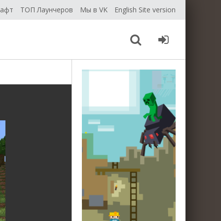
рафт
ТОП Лаунчеров
Мы в VK
English Site version