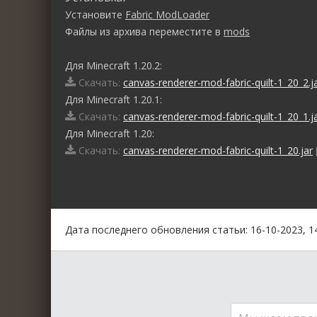
Установите
Fabric ModLoader
Файлы из архива переместите в
mods
Для Minecraft 1.20.2:
Скачать:
canvas-renderer-mod-fabric-quilt-1_20_2.j
Для Minecraft 1.20.1:
Скачать:
canvas-renderer-mod-fabric-quilt-1_20_1.j
Для Minecraft 1.20:
Скачать:
canvas-renderer-mod-fabric-quilt-1_20.jar
0
1
2
3
4
5
Дата последнего обновления статьи: 16-10-2023, 1