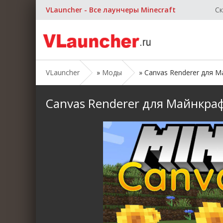
VLauncher - Все лаунчеры Minecraft
Ск
VLauncher
»
Моды
» Canvas Renderer для Май
Canvas Renderer для Майнкрафт 