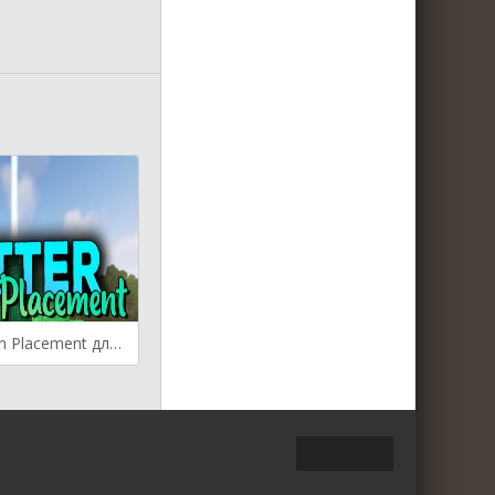
Better Beacon Placement для Майнкрафт [1.20.1, 1.20, 1.19.4]