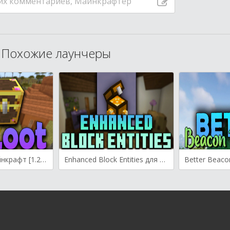
их комментариев, Майнкрафтер
Похожие лаунчеры
MyLoot для Майнкрафт [1.20.1, 1.19.3, 1.19.2]
Enhanced Block Entities для Майнкрафт [1.20.1, 1.20, 1.19.4]