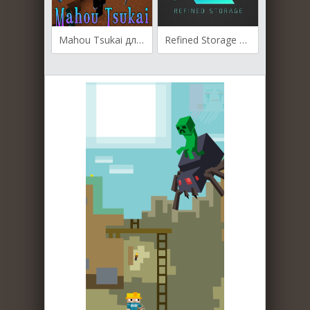
Mahou Tsukai для Майнкрафт [1.20.1, 1.20, 1.19.4]
Refined Storage для Майнкрафт [1.12.2, 1.14.4, 1.15.1, 1.15.2]