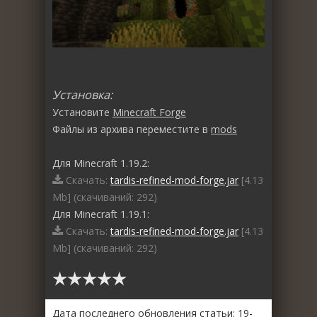
Установка:
Установите
Minecraft Forge
Файлы из архива переместите в
mods
Для Minecraft 1.19.2:
Скачать:
tardis-refined-mod-forge.jar
[4.13
Mb] (cкачиваний: 292)
Для Minecraft 1.19.1:
Скачать:
tardis-refined-mod-forge.jar
[4.13
Mb] (cкачиваний: 292)
Дата последнего обновления статьи: 19-