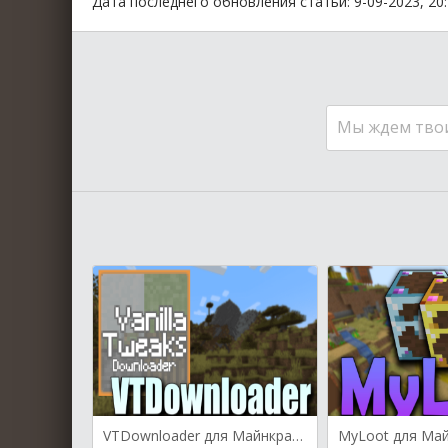
Дата последнего обновления статьи: 9-09-2023, 20
Мы ждем тво
VTDownloader для Майнкрафт [1.20.1, 1.19.4, 1.19.3]