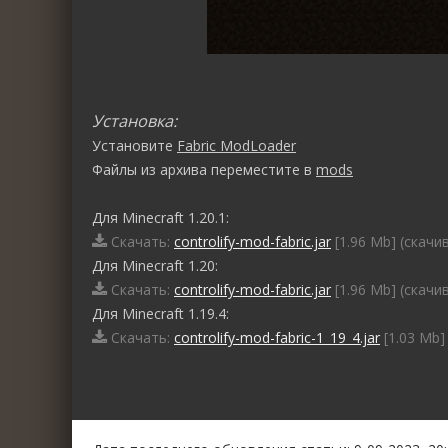
Установка:
Установите
Fabric ModLoader
Файлы из архива переместите в
mods
Для Minecraft 1.20.1:
Скачать:
controlify-mod-fabric.jar
[1.96 Mb] (cкачи
Для Minecraft 1.20:
Скачать:
controlify-mod-fabric.jar
[1.96 Mb] (cкачи
Для Minecraft 1.19.4:
Скачать:
controlify-mod-fabric-1_19_4.jar
[1.03 Mb]
0
1
2
3
4
5