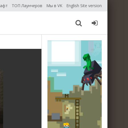
рафт
ТОП Лаунчеров
Мы в VK
English Site version