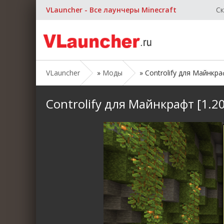
VLauncher - Все лаунчеры Minecraft
Ск
VLauncher
»
Моды
» Controlify для Майнкрафт
Controlify для Майнкрафт [1.20.