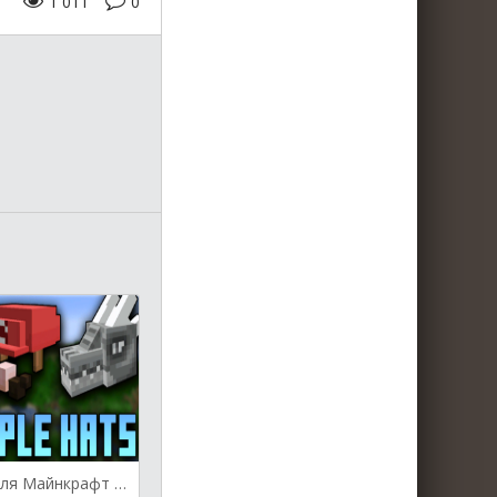
1 011
0
Simple Hats для Майнкрафт [1.20.1, 1.20, 1.19.4]