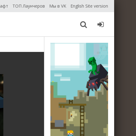
рафт
ТОП Лаунчеров
Мы в VK
English Site version