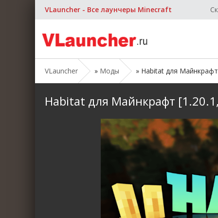
VLauncher - Все лаунчеры Minecraft
Ск
VLauncher
»
Моды
» Habitat для Майнкрафт [1
Habitat для Майнкрафт [1.20.1, 