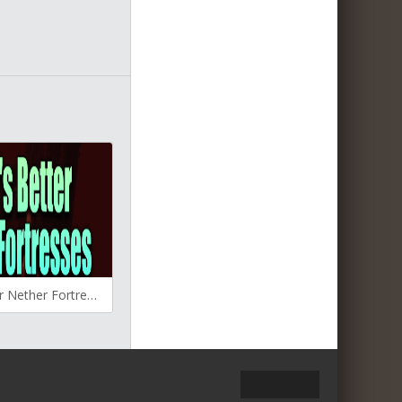
YUNG’s Better Nether Fortresses для Майнкрафт [1.19.3, 1.19.2, 1.18.2]