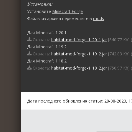
Установка:
Установите
Minecraft Forge
Файлы из архива переместите в
mods
Для Minecraft 1.20.1:
Скачать:
habitat-mod-forge-1_20_1.jar
[840.77 Kb] 
Для Minecraft 1.19.2:
Скачать:
habitat-mod-forge-1_19_2.jar
[742.83 Kb] 
Для Minecraft 1.18.2:
Скачать:
habitat-mod-forge-1_18_2.jar
[750.97 Kb] 
0
1
2
3
4
5
Дата последнего обновления статьи: 28-08-2023, 1