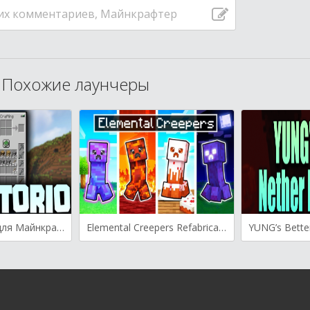
их комментариев, Майнкрафтер
Похожие лаунчеры
Inventorio Mod для Майнкрафт [1.19.4, 1.19.3, 1.18.2]
Elemental Creepers Refabricated для Майнкрафт [1.19.3, 1.19.2, 1.18.2]