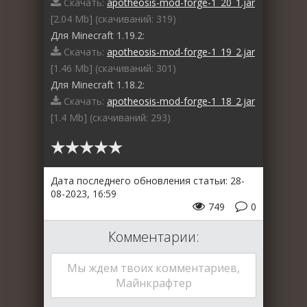
Скачать:
apotheosis-mod-forge-1_20_1.jar
[2.04 Mb] (cкачиваний: 319)
Для Minecraft 1.19.2:
Скачать:
apotheosis-mod-forge-1_19_2.jar
[1.46 Mb] (cкачиваний: 301)
Для Minecraft 1.18.2:
Скачать:
apotheosis-mod-forge-1_18_2.jar
[1.4 Mb] (cкачиваний: 293)
Дата последнего обновления статьи: 28-
08-2023, 16:59
749
0
Комментарии:
Мы ждем твоих комментариев,
Майнкрафтер