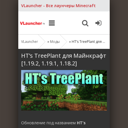
VLauncher - Все лаунчеры Minecraft
VLauncher
»
Моды
» HT’s TreePlant для Майнкрафт [1.19.2, 1.19.1, 1.18.2]
HT’s TreePlant для Майнкрафт
[1.19.2, 1.19.1, 1.18.2]
Обновление под названием
HT’s